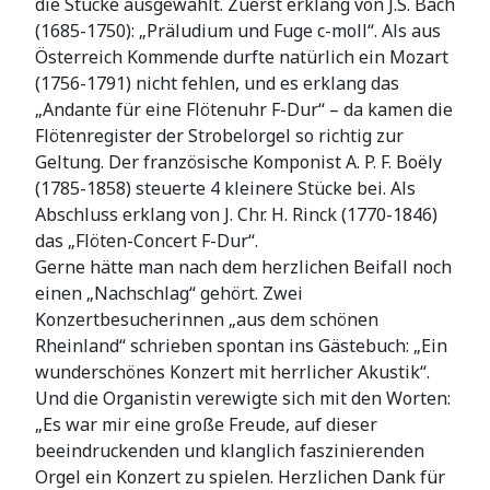
die Stücke ausgewählt. Zuerst erklang von J.S. Bach
(1685-1750): „Präludium und Fuge c-moll“. Als aus
Österreich Kommende durfte natürlich ein Mozart
(1756-1791) nicht fehlen, und es erklang das
„Andante für eine Flötenuhr F-Dur“ – da kamen die
Flötenregister der Strobelorgel so richtig zur
Geltung. Der französische Komponist A. P. F. Boëly
(1785-1858) steuerte 4 kleinere Stücke bei. Als
Abschluss erklang von J. Chr. H. Rinck (1770-1846)
das „Flöten-Concert F-Dur“.
Gerne hätte man nach dem herzlichen Beifall noch
einen „Nachschlag“ gehört. Zwei
Konzertbesucherinnen „aus dem schönen
Rheinland“ schrieben spontan ins Gästebuch: „Ein
wunderschönes Konzert mit herrlicher Akustik“.
Und die Organistin verewigte sich mit den Worten:
„Es war mir eine große Freude, auf dieser
beeindruckenden und klanglich faszinierenden
Orgel ein Konzert zu spielen. Herzlichen Dank für