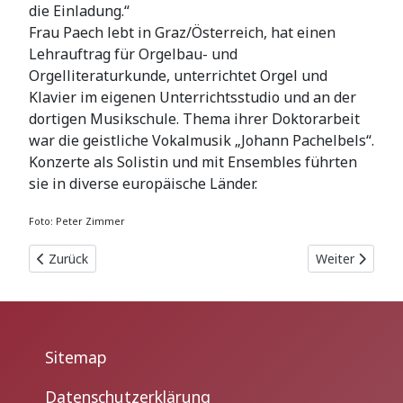
die Einladung.“
Frau Paech lebt in Graz/Österreich, hat einen
Lehrauftrag für Orgelbau- und
Orgelliteraturkunde, unterrichtet Orgel und
Klavier im eigenen Unterrichtsstudio und an der
dortigen Musikschule. Thema ihrer Doktorarbeit
war die geistliche Vokalmusik „Johann Pachelbels“.
Konzerte als Solistin und mit Ensembles führten
sie in diverse europäische Länder.
Foto: Peter Zimmer
Vorheriger Beitrag: Erfolgreicher Abschluss der Frankenhäus
Nächster Beitr
Zurück
Weiter
Sitemap
Datenschutzerklärung